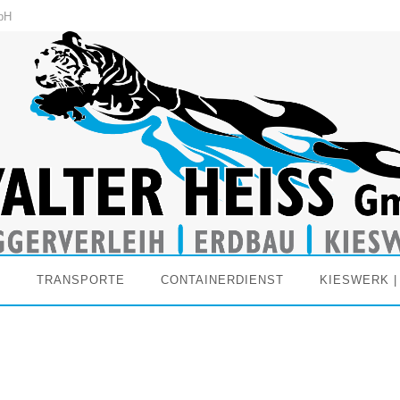
bH
U
TRANSPORTE
CONTAINERDIENST
KIESWERK |